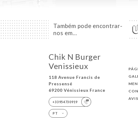
Também pode encontrar-
nos em…
Chik N Burger
Venissieux
PÁG
GAL
118 Avenue Francis de
Pressensé
MEN
69200 Vénissieux France
CO
AVI
+33954730919
PT