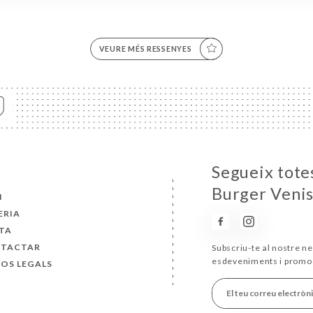
VEURE MÉS RESSENYES
Segueix totes
Burger Venis
I
ERIA
TA
TACTAR
Subscriu-te al nostre ne
esdeveniments i promo
SOS LEGALS