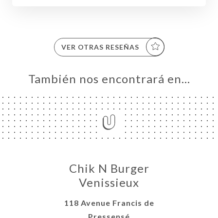
VER OTRAS RESEÑAS
También nos encontrará en…
CIO
IDO
ERÍA
Chik N Burger
NÚ
Venissieux
ACTO
118 Avenue Francis de
Pressensé