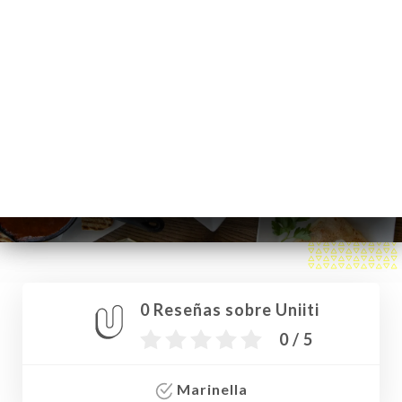
ES
MENÚ
/
INICIO
RESEÑAS
Reseñas
0 Reseñas sobre Uniiti
0 / 5
Marinella