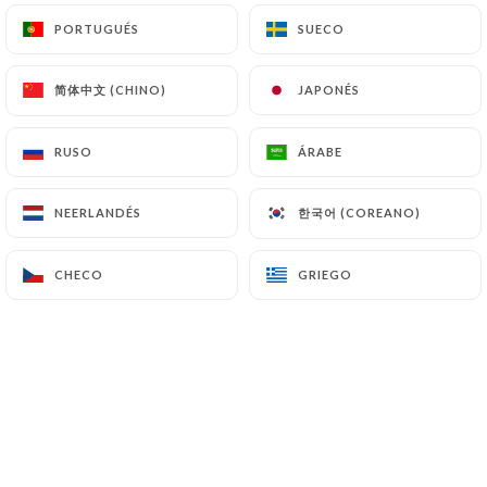
PORTUGUÉS
PORTUGUÉS
SUECO
SUECO
简体中文 (CHINO)
简体中文 (CHINO)
JAPONÉS
JAPONÉS
3.00€
RUSO
RUSO
ÁRABE
ÁRABE
2.00€
한국어 (COREANO)
한국어 (COREANO)
NEERLANDÉS
NEERLANDÉS
CHECO
CHECO
GRIEGO
GRIEGO
9.00€
9.00€
9.00€