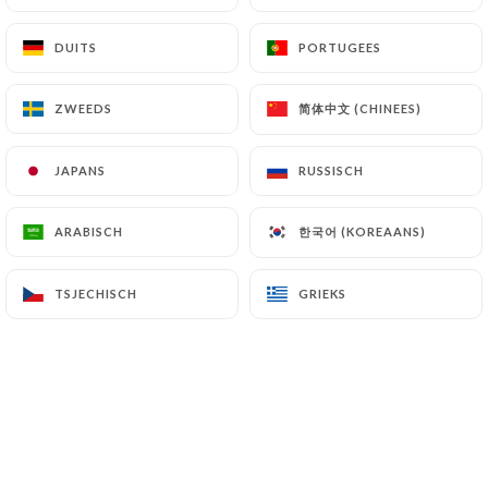
DUITS
DUITS
PORTUGEES
PORTUGEES
简体中文 (CHINEES)
简体中文 (CHINEES)
ZWEEDS
ZWEEDS
3.00€
JAPANS
JAPANS
RUSSISCH
RUSSISCH
2.00€
한국어 (KOREAANS)
한국어 (KOREAANS)
ARABISCH
ARABISCH
TSJECHISCH
TSJECHISCH
GRIEKS
GRIEKS
9.00€
9.00€
9.00€